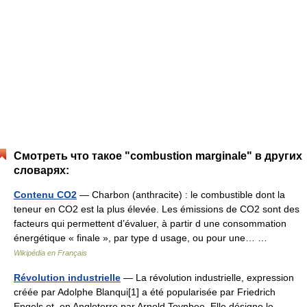
Смотреть что такое "combustion marginale" в других
словарях:
Contenu CO2
— Charbon (anthracite) : le combustible dont la
teneur en CO2 est la plus élevée. Les émissions de CO2 sont des
facteurs qui permettent d’évaluer, à partir d une consommation
énergétique « finale », par type d usage, ou pour une… …
Wikipédia en Français
Révolution industrielle
— La révolution industrielle, expression
créée par Adolphe Blanqui[1] a été popularisée par Friedrich
Engels et, en Angleterre par Arnold Toynbee. Elle désigne le