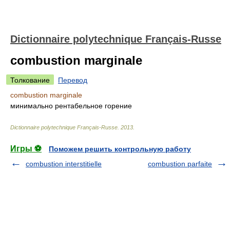
Dictionnaire polytechnique Français-Russe
combustion marginale
Толкование
Перевод
combustion marginale
минимально рентабельное горение
Dictionnaire polytechnique Français-Russe
.
2013
.
Игры ⚽
Поможем решить контрольную работу
combustion interstitielle
combustion parfaite