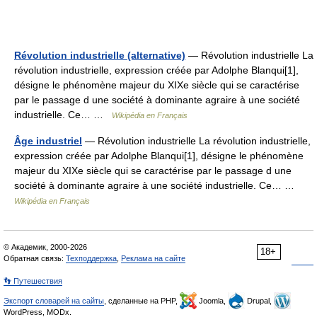
Révolution industrielle (alternative)
— Révolution industrielle La
révolution industrielle, expression créée par Adolphe Blanqui[1],
désigne le phénomène majeur du XIXe siècle qui se caractérise
par le passage d une société à dominante agraire à une société
industrielle. Ce… …
Wikipédia en Français
Âge industriel
— Révolution industrielle La révolution industrielle,
expression créée par Adolphe Blanqui[1], désigne le phénomène
majeur du XIXe siècle qui se caractérise par le passage d une
société à dominante agraire à une société industrielle. Ce… …
Wikipédia en Français
© Академик, 2000-2026
18+
Обратная связь:
Техподдержка
,
Реклама на сайте
👣 Путешествия
Экспорт словарей на сайты
, сделанные на PHP,
Joomla,
Drupal,
WordPress, MODx.